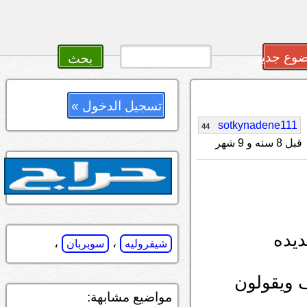
وع جديد
تسجيل الدخول »
sotkynadene111
44
قبل 8 سنه و 9 شهر
يده
،
،
شيفروليه
سوبربان
 السلف ويقولون
مواضيع مشابهة: