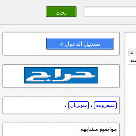
تسجيل الدخول »
37
،
،
شيفروليه
سوبربان
مواضيع مشابهة: