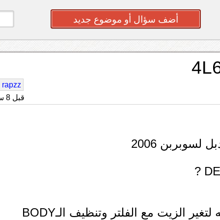
أضف سؤال أو موضوع جديد
rapzz
قبل 8 سنه
وسؤال إضافي : كم التكلفه الإجماليه التقريبيه لتغير الزيت مع الفلتر وتنظيف الـBODY