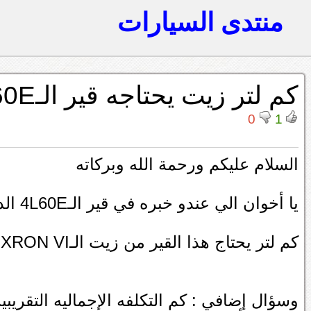
منتدى السيارات
كم لتر زيت يحتاجه قير الـ4L60E
0
1
السلام عليكم ورحمة الله وبركاته
يا أخوان الي عندو خبره في قير الـ4L60E الدبل لسوبربن 2006
كم لتر يحتاج هذا القير من زيت الـDEXRON VI ?