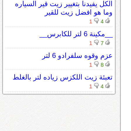
الكل يفيدنا بتغيير زيت قير السياره
وما هو افضل زيت للقير
1
4
__مكينة 6 لتر للكابرس__
1
7
عزم وقوه سلفرادو 6 لتر
1
8
تعبئة زيت اللكزس زياده لتر بالغلط
1
4