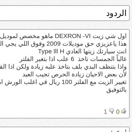
الردود
اول شي زيت DEXRON -VI ماهو مخصص لموديل 2006
هذا ياعزيزي حق موديلات 2009 وفوق اللي يجي القير فيها 6 تغييرات
انت سيارتك زيتها العادي Type lll H
غالباً الجمسات تاخذ 6 علب اذا بتغير الفلتر
واذا بتنظف البدي بلف بتاخذ علبه زيادة ولكن اذا ا
لأن بعض الاحيان زيادة الحرص تجيب العيد
تغيير الزيت مع الفلتر 100 ريال في اغلب الورش اما تنظيف بدى البلف ماعندي خلفيه عنه
بالتوفيق
1
0