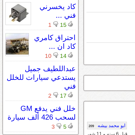
كاد يخسرني
فني ...
1
15
احتراق كامري
كاد ان ...
10
14
عبداللطيف جميل
يستدعي سيارات للخلل
فني
2
17
خلل فني يدفع GM
لسحب 426 ألف سيارة
ابو محمد بيشه
3
5
209
قبل 6 سنه و 11 شهر