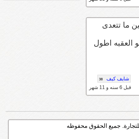
ين ما تتعدى
اخلص الهدا الا وهي واصله ١٠٠ ولو العقبه اطول
شايف كيف
38
قبل 6 سنه و 11 شهر
تجارة. جميع الحقوق محفوظه