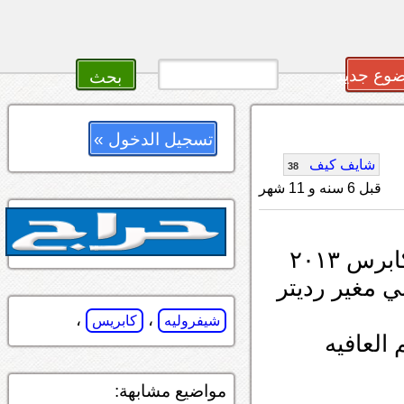
وع جديد
تسجيل الدخول »
شايف كيف
38
قبل 6 سنه و 11 شهر
س ٢٠١٣
ي مغير رديتر
،
،
شيفروليه
كابريس
 العافيه
مواضيع مشابهة: