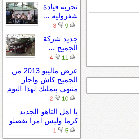
تجربة قيادة
شفروليه ...
3
9
جديد شركة
الجميح ...
4
11
عرض ماليبو 2013 من
الجميح كاش واجار
منتهي بتمليك لهذا اليوم
2
10
يا اهل التاهو الجديد
كرما وليس امرا تفضلو
1
5