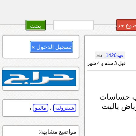
وع جديد
تسجيل الدخول »
فهد1426
363
قبل 3 سنه و 4 شهر
كيب حساسات
في الرياض ياليت
،
،
شيفروليه
ماليبو
مواضيع مشابهة: