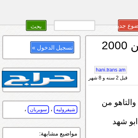
وع جديد
قروب ملاك جمس ويوكون من 2000
تسجيل الدخول »
hani.trans am
قبل 2 سنه و 8 شهر
التاهو من
،
،
شيفروليه
سوبربان
مواضيع مشابهة: